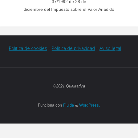
37/1992 de 28 de
diciembre del Impuesto sobre el Valor Añadido
Política de cookies
–
Política de privacidad
–
Aviso legal
©2021 Qualitativa
Funciona con
Fluida
&
WordPress.